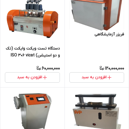
فریزر آزمایشگاهی
دستگاه تست ویکت وایکت (تک
و دو استیشن) ISO 306 vicat
HDT نرمی PVC
60,000,000
120,000,000
افزودن به سبد
افزودن به سبد