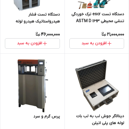
دستگاه تست escr ترک خوردگی
دستگاه تست فشار
تنشی محیطی ASTM D 1693
هیدرواستاتیک هیدرو لوله
پلی اتیلن بن ماری - ای اس سی
ترکیدگی ISO 1167 برست یونیت
46,000,000
21,000,000
hydrostatic
افزودن به سبد
افزودن به سبد
دیتالاگر جوش لب به لب بات
پرس گرم و سرد
لوله های پلی اتیلن