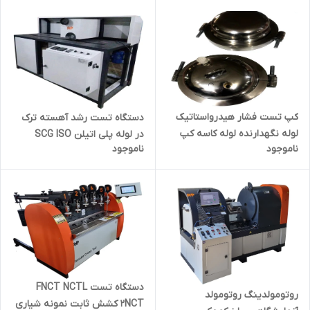
کپ تست فشار هیدرواستاتیک
دستگاه تست رشد آهسته ترک
لوله نگهدارنده لوله کاسه کپ
در لوله پلی اتیلن SCG ISO
ناموجود
ناموجود
استینلس استیل
13479 اس سی جی
دستگاه تست FNCT NCTL
روتومولدینگ روتومولد
2NCT کشش ثابت نمونه شیاری