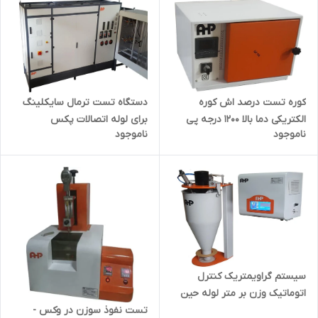
کوره تست درصد اش کوره
دستگاه تست ترمال سایکلینگ
الکتریکی دما بالا 1200 درجه پی
برای لوله اتصالات پکس
ناموجود
ناموجود
وی سی PVC
سیستم گراویمتریک کنترل
اتوماتیک وزن بر متر لوله حین
تولید گراویمتری خط لوله
تست نفوذ سوزن در وکس -