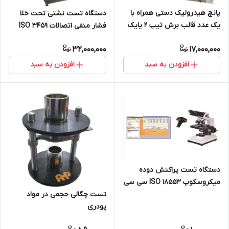
پانچ هیدرولیک دستی همراه با
دستگاه تست نشتی تحت خلا
یک عدد قالب برش تیپ 2 یایک
فشار منفی اتصالات ISO 3459
عدد قالب برش تیپ 2 و 1
کارایی سامانه
32,000,000
17,000,000
افزودن به سبد
افزودن به سبد
دستگاه تست پراکنش دوده
میکروسکوپ ISO 18553 سی سی
دی نرم افزار
تست چگالی حجمی در مواد
پودری