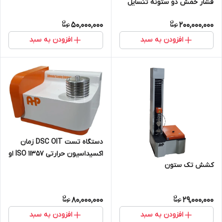
فشار خمش دو ستونه تنسایل
ISO 527 رینگ استیفنس
50,000,000
200,000,000
tensile
افزودن به سبد
افزودن به سبد
دستگاه تست DSC OIT زمان
اکسیداسیون حرارتی ISO 11357 او
کشش تک ستون
آی تی - دی اس سی - نقطه ذوب
- کریستالیته
80,000,000
29,000,000
افزودن به سبد
افزودن به سبد