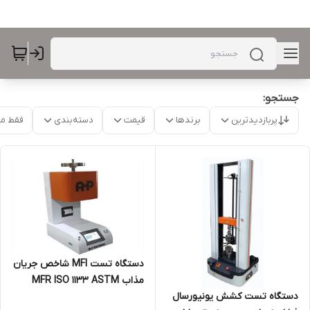
جستجو:
پربازدیدترین
برندها
قیمت
دسته‌بندی
فقط م
دستگاه تست MFI شاخص جریان
مذاب MFR ISO 1133 ASTM
دستگاه تست کشش یونیورسال
1238 ام اف آی پلیمر گرانول