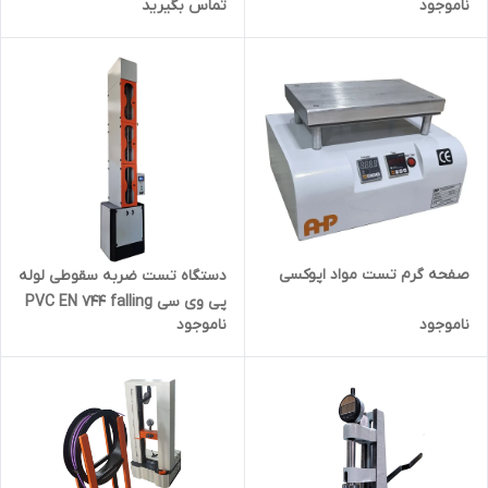
ناموجود
تماس بگیرید
صفحه گرم تست مواد اپوکسی
دستگاه تست ضربه سقوطی لوله
پی وی سی PVC EN 744 falling
ناموجود
ناموجود
weight