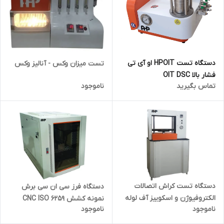
دستگاه تست HPOIT او آی تی
تست میزان وکس - آنالیز وکس
فشار بالا OIT DSC
تماس بگیرید
ناموجود
دستگاه تست کراش اتصالات
دستگاه فرز سی ان سی برش
الکتروفیوژن و اسکوییز آف لوله
نمونه کشش CNC ISO 6259
ناموجود
ناموجود
های پلی اتیلن ISO 13955