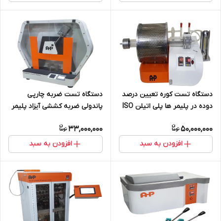
دستگاه تست کوره تعیین درصد
دستگاه تست ضربه چارپی
دوده در پلیمر ها پلی اتیلن ISO
پاندولی ضربه کششی آیزاد پلیمر
6964
IZOD Charpy PP پلی پروپیلن
33,000,000
50,000,000
افزودن به سبد
افزودن به سبد