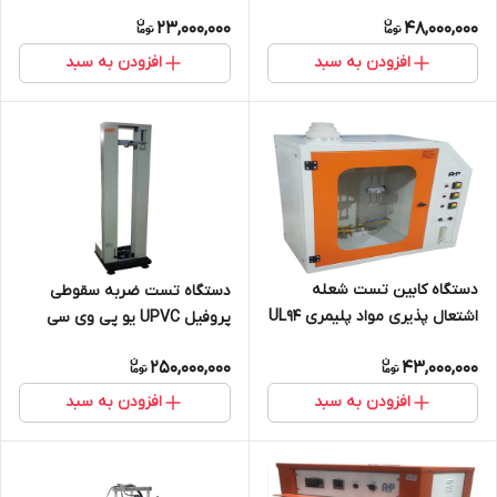
23,000,000
48,000,000
افزودن به سبد
افزودن به سبد
دستگاه کابین تست شعله
دستگاه تست ضربه سقوطی
اشتعال پذیری مواد پلیمری UL94
پروفیل UPVC یو پی وی سی
UL 94
پنجره
250,000,000
43,000,000
افزودن به سبد
افزودن به سبد