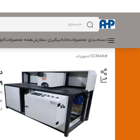
دسته‌بندی محصولات
خانه
پیگیری سفارش
همه محصولات
آمو
QCMarket
/
تجهیزات
479
es
بر
دس