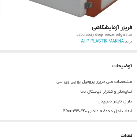
فریزر آزمایشگاهی
Laboratory deep freezer refgerator
برند:
AHP PLASTIK MAKINA
توضیحات
مشخصات فنی فریزر پروفیل یو پی وی سی
نمایشگر و کنترلر دیجیتال دما
دارای تایمر دیجیتال
ابعاد داخل محفظه داخلی 40*30*45cm
محفظه داخل استیل
قابلیت کنترل دمای محفظه تا -10C
نظرات