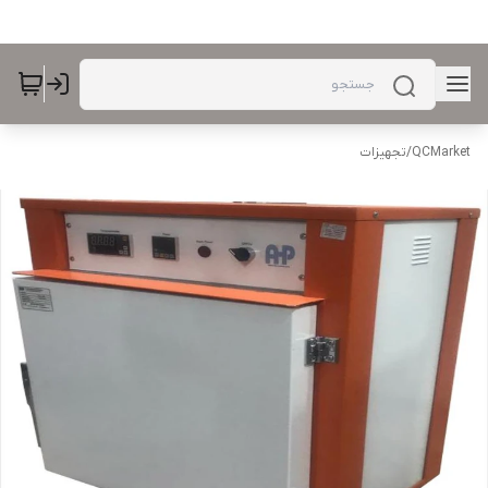
QCMarket
/
تجهیزات