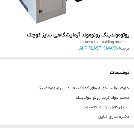
روتومولدینگ روتومولد آزمایشگاهی سایز کوچک
Laboratory roto moulding machine
برند:
AHP PLASTIK MAKINA
توضیحات
جهت تولید نمونه های کوچک به روش روتومولدینگ
تست مواد گرید روتو مولدینگ
کنترل کامل توسط کامپیوتر
ذخیره سازی نتایج
کنترل چند مرحله ای توسط برنامه از پیش تعریف شده