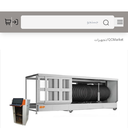
QCMarket
/
تجهیزات