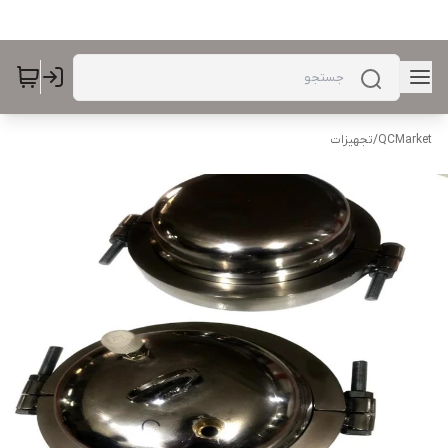
QCMarket
/
تجهیزات