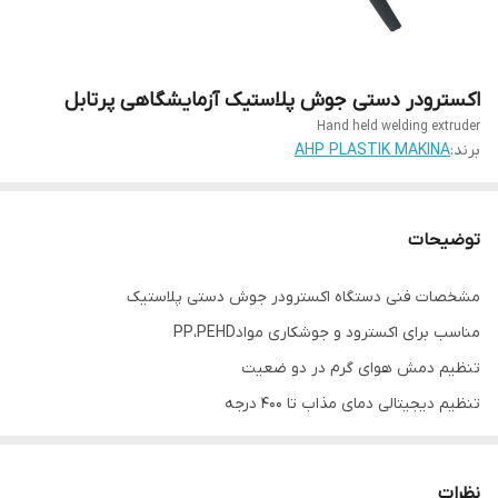
اکسترودر دستی جوش پلاستیک آزمایشگاهی پرتابل
Hand held welding extruder
برند:
AHP PLASTIK MAKINA
توضیحات
مشخصات فنی دستگاه اکسترودر جوش دستی پلاستیک
مناسب برای اکسترود و جوشکاری موادPP،PEHD
تنظیم دمش هوای گرم در دو ضعیت
تنظیم دیجیتالی دمای مذاب تا 400 درجه
تنظیم دمای هوای گرم تا 600 درجه
کنترلر دمای PID مینیاتوری با دقت 0.1C
نظرات