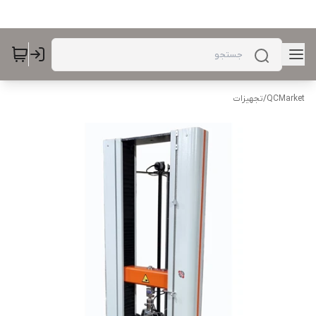
QCMarket
/
تجهیزات