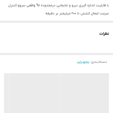
با قابلیت اندازه گیری نیرو و جابجایی درمحدوده 1% واقعی سروو کنترل
سرعت اعمال کشش تا 200 میلیمتر بر دقیقه
ظرفیت لودسل: 50KN-20KN
لودسل کره ای با دقت 0.03%
نظرات
سرو موتور تایوانی
سیستم انتقال قدرت تسمه تایمی
اسکلت بدنه یکپارچه
دسته‌بندی
:
تجهیزات
سادگی در تعویض فک ها
سیستم کنترل حرکت بالا پایین امکان جدا شدن از بدنه دارد(اتصال
مگنتی)
مجهز به سوییچ های ایمنی بالا و پایین
سیستم بال اسکرو
گزارش نرم افزار در اکسل
امکان دسترسی به اطلاعات گراف نیرو جابجایی در اکسل