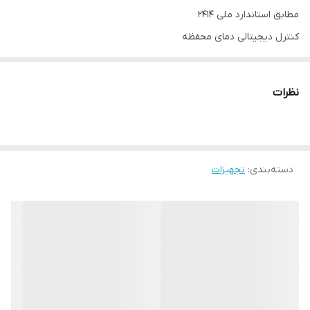
مطابق استاندارد ملی 2414
کنترل دیجیتالی دمای محفظه
روغن سیستم رادیاتور خنک کننده سیال
کنترل زمان آزمون
نظرات
نمایش طول حرکت سوزن دستگاه با دقت 0.01 میلیمتر به صورت
دیجیتال
دارای وزنه استاندارد مطابق استاندارد 2414
دسته‌بندی
:
تجهیزات
آلارم مربوط به جابجایی سوزن
مخزن استیل 304
سیستم بالاتر اتوماتیک نمونه
قابلیت استفاده از روغن سیلیکون و آب
دارای ضمانت یک ساله و 10 سال خدمات پس از فروش