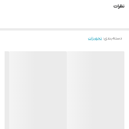
مجهز به اینورتر جهت تنظیم سرعت حرکت فک
نظرات
طراحی خاص در هندسه فک ها
مطابق استاندارد تست اسکوییز آف لوله های پلی اتیلن
سیستم تنظیم استپ حرکت فک به صورت خط کش و میکروسوئیچ
دسته‌بندی
:
تجهیزات
سیستم اتصال کوپلینگی به پاور پک هیدرولیک
شیلنگ های هیدرولیکی فشار بالا
نشانگر دما و سطح روغن
شیر های سیستم هیدرولیک برقی
بدنه رنگ کوره ای الکترواستاتیک
مناسب تا سایز 225 میلیمتر
جهت پوشش الزامات استاندارد، استپ حرکت فک تعبیه شده است
گیج فشار روغن هیدرولیک
دارای ضمانت یک ساله و 10 سال خدمات پس از فروش